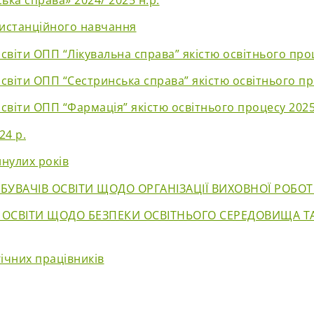
дистанційного навчання
світи ОПП “Лікувальна справа” якістю освітнього про
світи ОПП “Сестринська справа” якістю освітнього пр
світи ОПП “Фармація” якістю освітнього процесу 202
24 р.
нулих років
УВАЧІВ ОСВІТИ ЩОДО ОРГАНІЗАЦІЇ ВИХОВНОЇ РОБОТИ
 ОСВІТИ ЩОДО БЕЗПЕКИ ОСВІТНЬОГО СЕРЕДОВИЩА 
гічних працівників