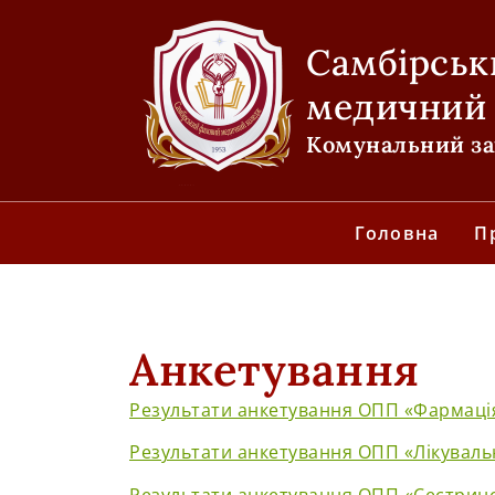
Самбірськ
медичний
Комунальний зак
Головна
П
Анкетування
Результати анкетування ОПП «Фармація»
Результати анкетування ОПП «Лікувальн
Результати анкетування ОПП «Сестринсь