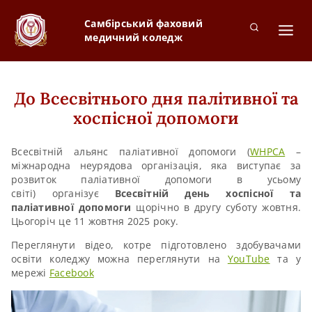
Самбірський фаховий
медичний коледж
До Всесвітнього дня палітивної та
хоспісної допомоги
Всесвітній альянс паліативної допомоги (
WHPCA
–
міжнародна неурядова організація, яка виступає за
розвиток паліативної допомоги в усьому
світі) організує
Всесвітній день хоспісної та
паліативної допомоги
щорічно в другу суботу жовтня.
Цьогоріч це 11 жовтня 2025 року.
Переглянути відео, котре підготовлено здобувачами
освіти коледжу можна переглянути на
YouTube
та у
мережі
Facebook