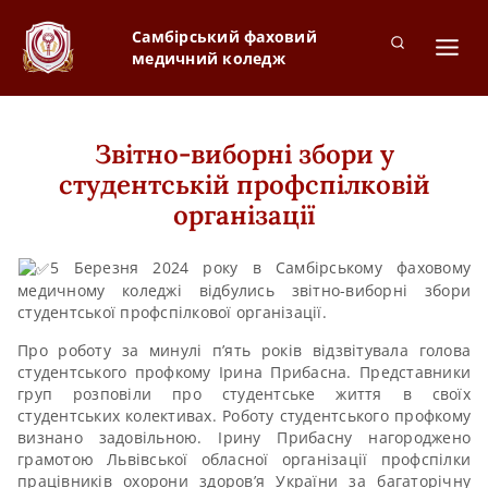
Самбірський фаховий
медичний коледж
Звітно-виборні збори у
студентській профспілковій
організації
5 Березня 2024 року в Самбірському фаховому
медичному коледжі відбулись звітно-виборні збори
студентської профспілкової організації.
Про роботу за минулі п’ять років відзвітувала голова
студентського профкому Ірина Прибасна. Представники
груп розповіли про студентське життя в своїх
студентських колективах. Роботу студентського профкому
визнано задовільною. Ірину Прибасну нагороджено
грамотою Львівської обласної організації профспілки
працівників охорони здоров’я України за багаторічну