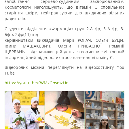
запобігання серцево-судинним захворюванням.
Косметологи наголошують, що вітамін С сповільнює
старіння шкіри, нейтралізуючи дію шкідливих вільних
радикалів.
Студенти відділення «Фармація» груп 2-А фр, 3-А фр, 3-
Бфр, 2фр(11) під
керівництвом викладачів Марії РОГАЧ, Ольги БУЦИ,
Ірини МАЩАКЕВИЧ, Олени ПРИБАСНОЇ, Романії
ЩЕРБАНЬ, відзначили цей день, створивши змістовний
інформаційний відеоролик про значення вітаміну С.
Відеоролик можна переглянути на відеохостингу You
Тube
https://youtu.be/fWMxGosmzUc