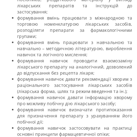
лікарських препаратів та інструкцій до
застосування;
формування вмінь працювати з міжнародною та
торговою номенклатурою лікарських засобів,
розподіляти препарати за фармакологічними
групами;
формування вмінь працювати з навчальною та
навчально – методичною літературою, вироблення
навичок та логічного мислення;
формування навичок проводити взаємозаміну
лікарського препарату на аналогічний, дозволений
до відпускання без рецепта лікаря;
формування навичок давати рекомендації хворим з
раціонального застосування лікарських засобів
(лікарська форма, шлях та режим введення та ін.);
формування навичок давати інформацію хворому
про можливу побічну дію лікарського засобу;
формування навичок визначати протипоказання
для призначення препарату з урахуванням його
побічної дії;
формування навичок застосовувати на практиці
основні принципи фармацевтичної опіки;