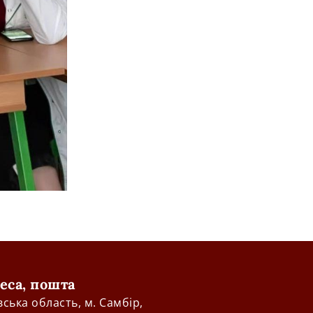
еса, пошта
вська область, м. Самбір,