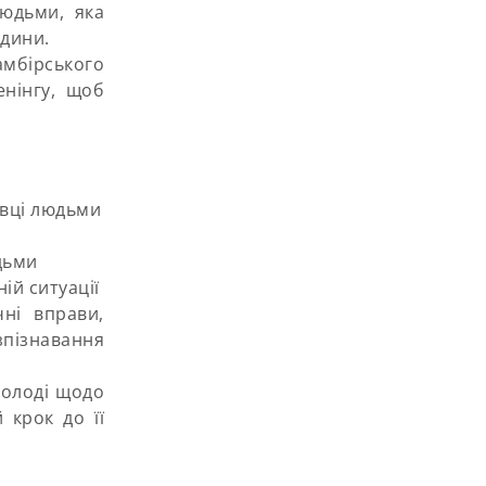
людьми, яка
дини.
амбірського
нінгу, щоб
овці людьми
дьми
ій ситуації
чні вправи,
пізнавання
молоді щодо
 крок до її