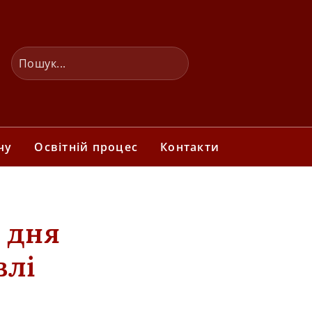
чу
Освітній процес
Контакти
 дня
влі