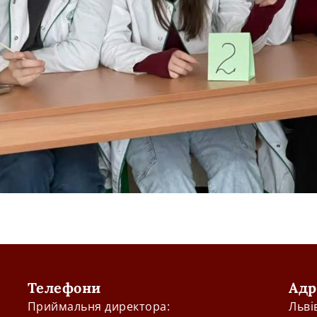
Телефони
Адр
Приймальня директора:
Льві