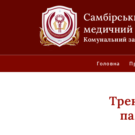
Самбірськ
медичний
Комунальний зак
Головна
П
Тре
па