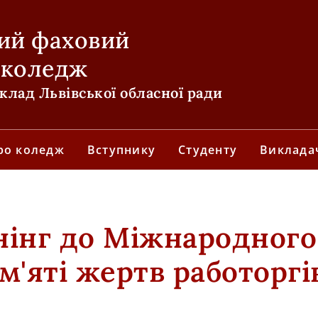
ий фаховий
 коледж
лад Львівської обласної ради
ро коледж
Вступнику
Студенту
Виклада
нінг до Міжнародного
м'яті жертв работоргі