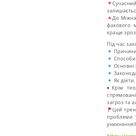
Сучасний
залишаєтьс
До Міжна
фахового 
краще зроз
Під час зах
Причини 
Способи 
Основні 
Законода
Як діяти,
♦️Крім тео
спрямован
загроз та а
Цей трен
проблеми т
уникнення!
https://ww