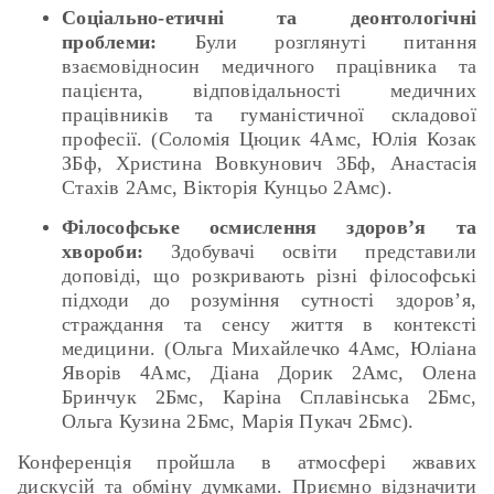
Соціально-етичні та деонтологічні
проблеми:
Були розглянуті питання
взаємовідносин медичного працівника та
пацієнта, відповідальності медичних
працівників та гуманістичної складової
професії. (Соломія Цюцик 4Амс, Юлія Козак
ЗБф, Христина Вовкунович 3Бф, Анастасія
Стахів 2Амс, Вікторія Кунцьо 2Амс).
Філософське осмислення здоров’я та
хвороби:
Здобувачі освіти представили
доповіді, що розкривають різні філософські
підходи до розуміння сутності здоров’я,
страждання та сенсу життя в контексті
медицини. (Ольга Михайлечко 4Амс, Юліана
Яворів 4Амс, Діана Дорик 2Амс, Олена
Бринчук 2Бмс, Каріна Сплавінська 2Бмс,
Ольга Кузина 2Бмс, Марія Пукач 2Бмс).
Конференція пройшла в атмосфері жвавих
дискусій та обміну думками. Приємно відзначити