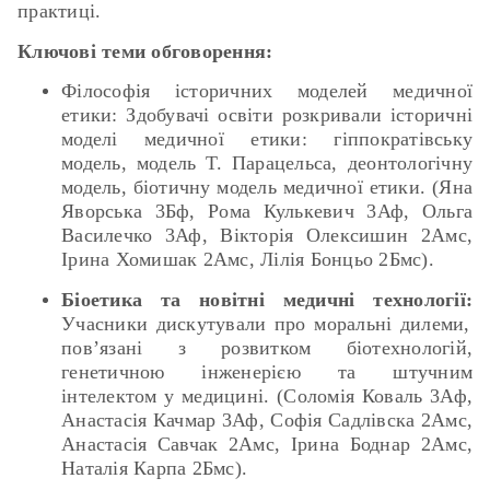
практиці.
Ключові теми обговорення:
Філософія історичних моделей медичної
етики: Здобувачі освіти розкривали історичні
моделі медичної етики: гіппократівську
модель, модель Т. Парацельса, деонтологічну
модель, біотичну модель медичної етики. (Яна
Яворська 3Бф, Рома Кулькевич 3Аф, Ольга
Василечко 3Аф, Вікторія Олексишин 2Амс,
Ірина Хомишак 2Амс, Лілія Бонцьо 2Бмс).
Біоетика та новітні медичні технології:
Учасники дискутували про моральні дилеми,
пов’язані з розвитком біотехнологій,
генетичною інженерією та штучним
інтелектом у медицині. (Соломія Коваль 3Аф,
Анастасія Качмар 3Аф, Софія Садлівска 2Амс,
Анастасія Савчак 2Амс, Ірина Боднар 2Амс,
Наталія Карпа 2Бмс).