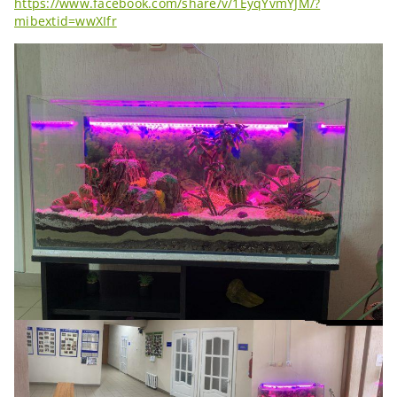
https://www.facebook.com/share/v/1EyqYvmYJM/?
mibextid=wwXIfr