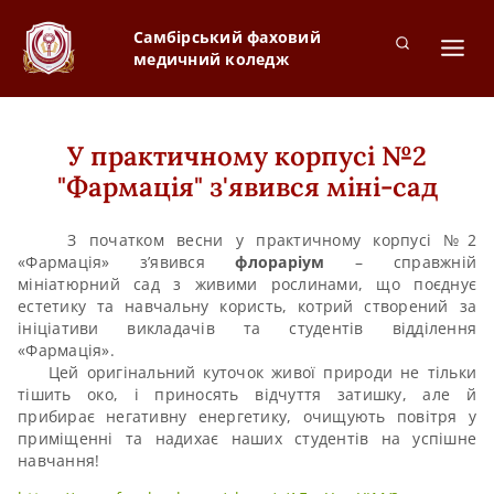
Самбірський фаховий
медичний коледж
У практичному корпусі №2
"Фармація" з'явився міні-сад
З початком весни у практичному корпусі №2
«Фармація» з’явився
флораріум
– справжній
мініатюрний сад з живими рослинами, що поєднує
естетику та навчальну користь, котрий створений за
ініціативи викладачів та студентів відділення
«Фармація».
Цей оригінальний куточок живої природи не тільки
тішить око, і приносять відчуття затишку, але й
прибирає негативну енергетику, очищують повітря у
приміщенні та надихає наших студентів на успішне
навчання!