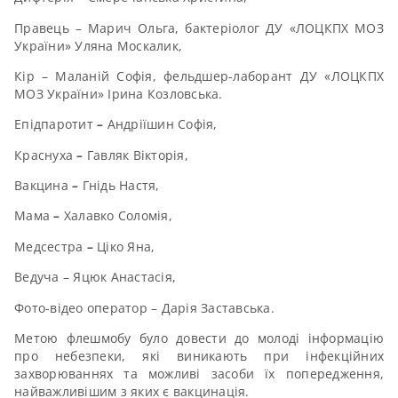
Правець – Марич Ольга, бактеріолог ДУ «ЛОЦКПХ МОЗ
України» Уляна Москалик,
Кір – Маланій Софія, фельдшер-лаборант ДУ «ЛОЦКПХ
МОЗ України» Ірина Козловська.
Епідпаротит
–
Андріїшин Софія,
Краснуха
–
Гавляк Вікторія,
Вакцина
–
Гнідь Настя,
Мама
–
Халавко Соломія,
Медсестра
–
Ціко Яна,
Ведуча – Яцюк Анастасія,
Фото-відео оператор – Дарія Заставська.
Метою флешмобу було довести до молоді інформацію
про небезпеки, які виникають при інфекційних
захворюваннях та можливі засоби їх попередження,
найважливішим з яких є вакцинація.