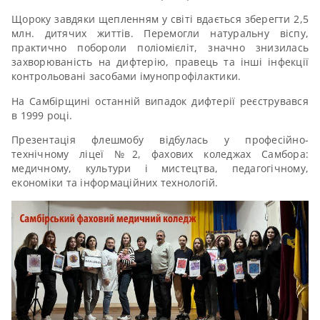
Щороку завдяки щепленням у світі вдається зберегти 2,5
млн. дитячих життів. Перемогли натуральну віспу,
практично побороли поліомієліт, значно знизилась
захворюваність на дифтерію, правець та інші інфекції
контрольовані засобами імунопрофілактики.
На Самбірщині останній випадок дифтерії реєструвався
в 1999 році.
Презентація флешмобу відбулась у професійно-
технічному ліцеї №2, фахових коледжах Самбора:
медичному, культури і мистецтва, педагогічному,
економіки та інформаційних технологій.