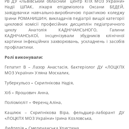
РВ ДУ «Львівський обласний центр КПХ МОЗ України»
Надії ШПАК, лікаря епідеміолога Оксани БЕДЕЙ,
завідувачки навчально-виробничою практикою коледжу
Ірини РОМАНИШИН, викладачів педіатрії вищої категорії
циклової комісії професійних дисциплін педіатричного
циклу Анатолія КАДНІЧАНСЬНОГО, Галини
КАДНІЧАНСЬКОЇ, інсценізували збудників клінічної
картини інфекційних захворювань, ускладнень і засобів
профілактики.
Ролі виконували:
Гепатит В – Лазор Анастасія, бактеріолог ДУ «ЛОЦКПХ
МОЗ України» Уляна Москалик,
Туберкульоз
–
Скрипнікова Надія,
Хіб
–
Ярошович Анна,
Поліомієліт
–
Ференц Аліна,
Кашлюк – Скрипнікова Віра, фельдшер-лаборант ДУ
«ЛОЦКПХ МОЗ України» Ірина Козловська,
Дифтерія
–
Смеречанська Христина,