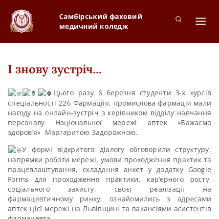
Самбірський фаховий
медичний коледж
І знову зустріч...
Цього разу 6 березня студенти 3-х курсів
спеціальності 226 Фармаціія, промислова фармація мали
нагоду на онлайн-зустріч з керівником відділу навчання
персоналу Національної мережі аптек «Бажаємо
здоров’я» Маргаритою Задорожною.
У формі відкритого діалогу обговорили структуру,
напрямки роботи мережі, умови проходження практик та
працевлаштування, складання анкет у додатку Google
Forms для проходження практики, кар’єрного росту,
соціального захисту, своєї реалізації на
фармацевтичному ринку, ознайомились з адресами
аптек цієї мережі на Львівщині та вакансіями асистентів
фармацевта.